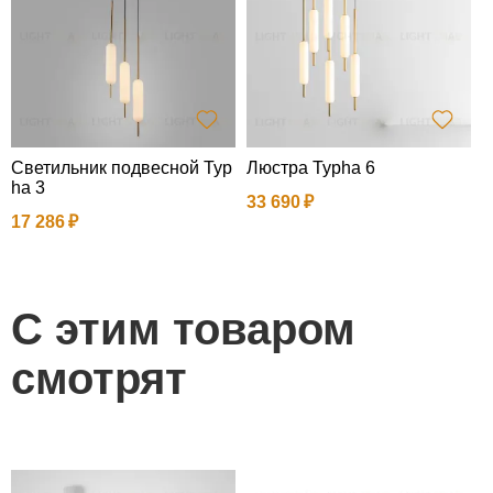
Светильник подвесной Typ
Люстра Typha 6
С
ha 3
h
33 690
17 286
1
С этим товаром
смотрят