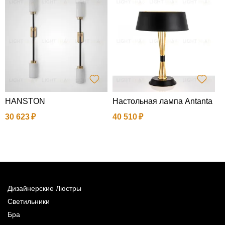
HANSTON
Настольная лампа Antanta
С
н
30 623
40 510
N
7
Дизайнерские Люстры
Светильники
Бра