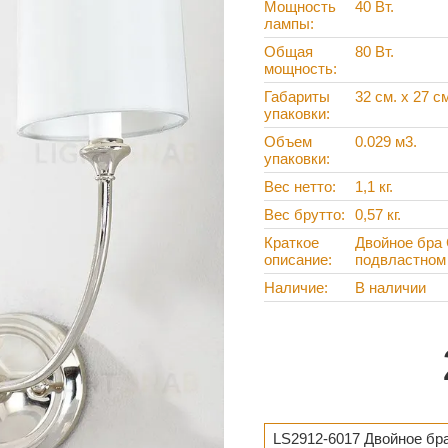
Мощность
40 Вт.
лампы
Общая
80 Вт.
мощность
Габариты
32 см. x 27 см
упаковки
Объем
0.029 м3.
упаковки
Вес нетто
1,1 кг.
Вес брутто
0,57 кг.
Краткое
Двойное бра 
описание
подвластном
Наличие
В наличии
LS2912-6017 Двойное бра