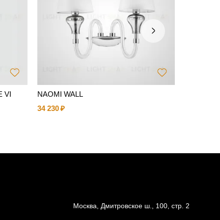
 VI
NAOMI WALL
Люстра 
34 230
16 434
Москва, Дмитровское ш., 100, стр. 2