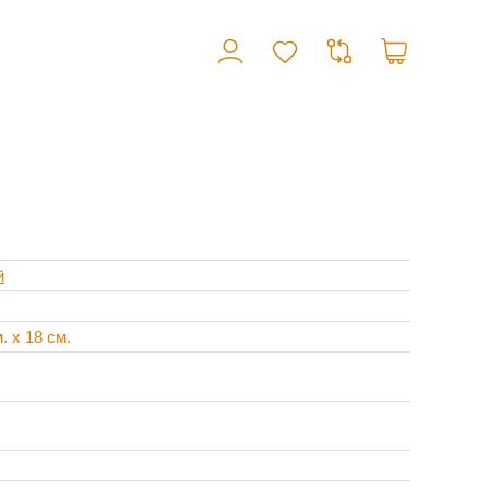
й
. x 18 см.