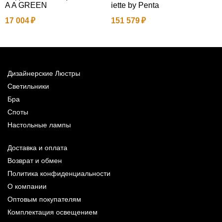
A A GREEN
iette by Penta
-
17 004
151 579
1
Дизайнерские Люстры
Светильники
Бра
Споты
Настольные лампы
Доставка и оплата
Возврат и обмен
Политика конфиденциальности
О компании
Оптовым покупателям
Комплектация освещением