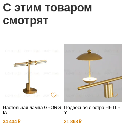
С этим товаром
смотрят
Настольная лампа GEORG
Подвесная люстра HETLE
Т
IA
Y
6
34 434
21 868