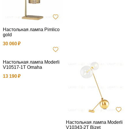
Настольная лампа Pimlico
gold
30 060
Настольная лампа Moderli
V10517-1T Omaha
13 190
Настольная лампа Moderli
V10343-2T Bizet