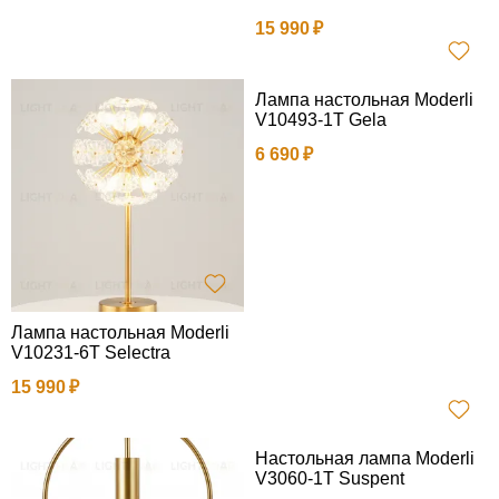
15 990
Лампа настольная Moderli
V10493-1T Gela
6 690
Лампа настольная Moderli
V10231-6T Selectra
15 990
Настольная лампа Moderli
V3060-1T Suspent