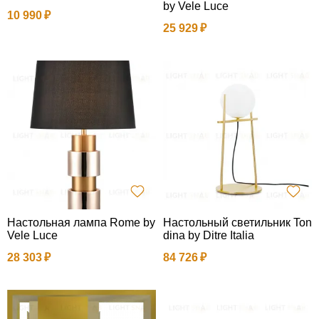
by Vele Luce
10 990
25 929
Настольная лампа Rome by
Настольный светильник Ton
Vele Luce
dina by Ditre Italia
28 303
84 726