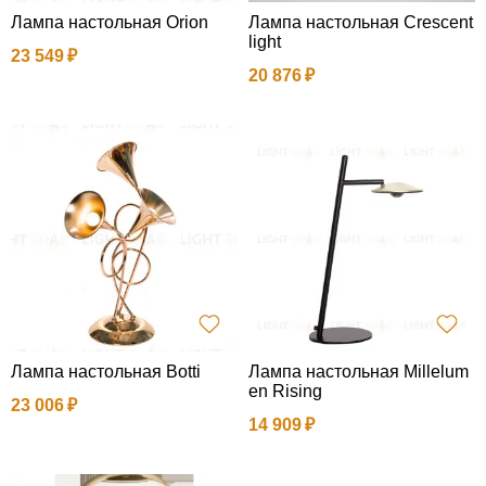
Лампа настольная Orion
Лампа настольная Crescent
light
23 549
20 876
Лампа настольная Botti
Лампа настольная Millelum
en Rising
23 006
14 909