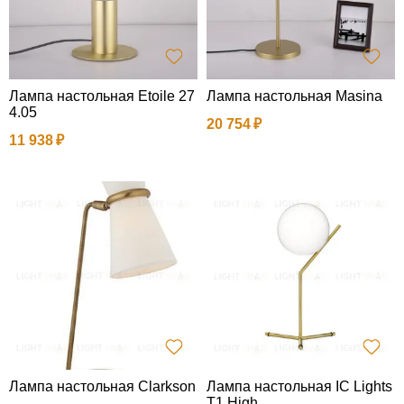
Лампа настольная Etoile 27
Лампа настольная Masina
4.05
20 754
11 938
Лампа настольная Clarkson
Лампа настольная IC Lights
T1 High