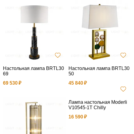
Настольная лампа BRTL30
Настольная лампа BRTL30
69
50
69 530
45 840
Лампа настольная Moderli
V10545-1T Chilly
16 590