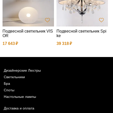
Подвесной светильник VIS
Подвесной светильник Spi
П
OR
ke
в
c
17 643
39 318
2
Дизайнерские Люстры
Светильники
Бра
Споты
Настольные лампы
Доставка и оплата