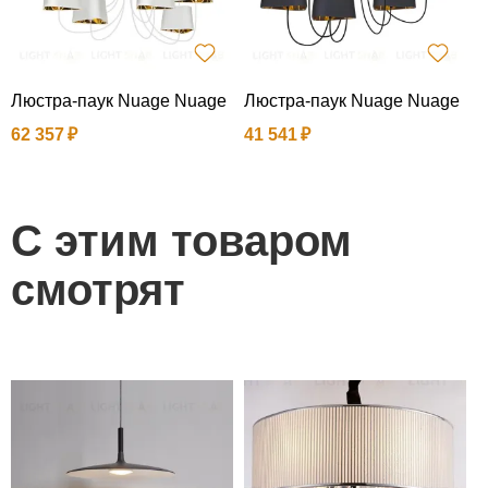
Люстра-паук Nuage Nuage
Люстра-паук Nuage Nuage
Л
62 357
41 541
3
С этим товаром
смотрят