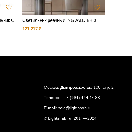
льник C
Светильник реечный INGVALD BK 9
Подвесной
121 217
46 467
Москва, Дмитровское ш., 100, стр. 2
Телефон:
+7 (994) 444 44 83
E-mail:
sale@lightsnab.ru
© Lightsnab.ru, 2014—2024