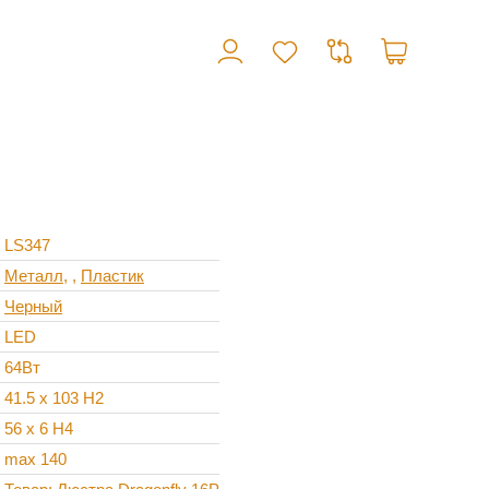
LS347
Металл
,
Пластик
Черный
LED
64Вт
41.5 x 103 H2
56 x 6 H4
max 140