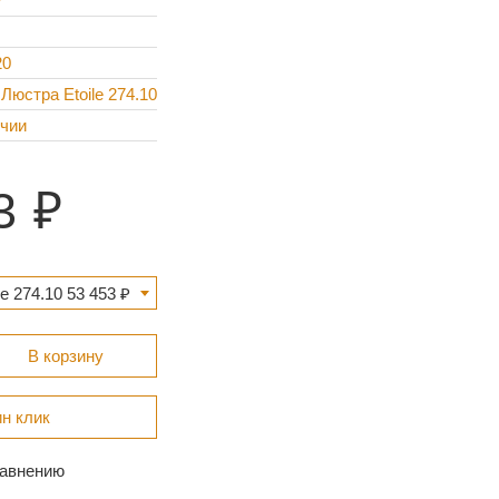
7
20
 Люстра Etoile 274.10
ичии
3
e 274.10 53 453 ₽