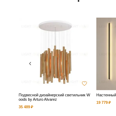
ильник
Подвесной дизайнерский светильник W
Настенный
яный, D
oods by Arturo Alvarez
19 779
35 489