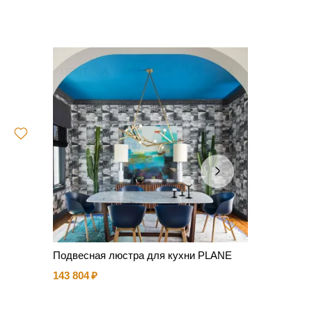
Подвесная люстра для кухни PLANE
Люстра Cl
см - латун
143 804
128 205