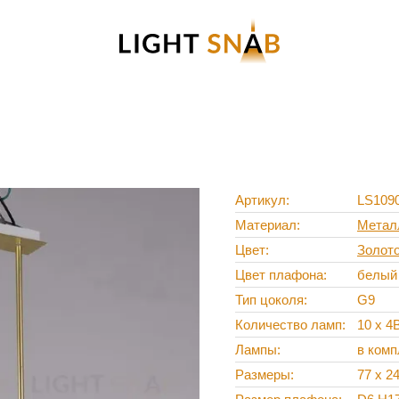
Артикул
LS109
Материал
Метал
Цвет
Золот
Цвет плафона
белый
Тип цоколя
G9
Количество ламп
10 х 4
Лампы
в комп
Размеры
77 x 2