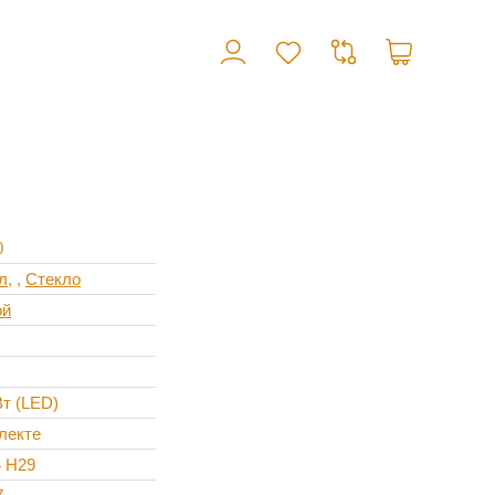
0
л
,
Стекло
ой
Вт (LED)
лекте
4 H29