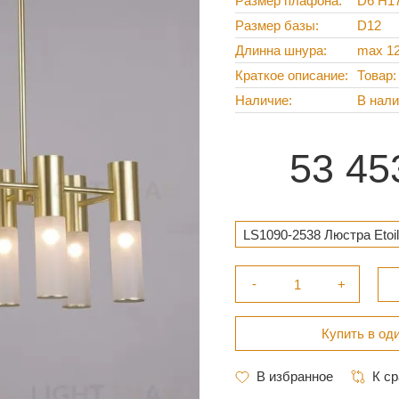
Размер плафона
D6 H1
Размер базы
D12
Длинна шнура
max 1
Краткое описание
Товар:
Наличие
В нал
53 45
LS1090-2538 Люстра Etoil