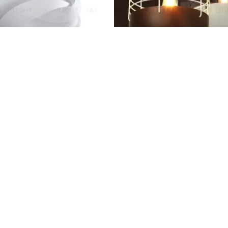
 светильник RIBBON
Подвесной светильник Bluff City
26 809
Доставка и оплата
Возврат и обмен