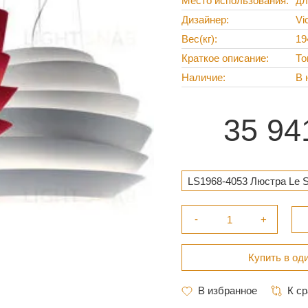
Место использования
дл
Дизайнер
Vi
Вес(кг)
19
Краткое описание
То
Наличие
В 
35 94
LS1968-4053 Люстра Le So