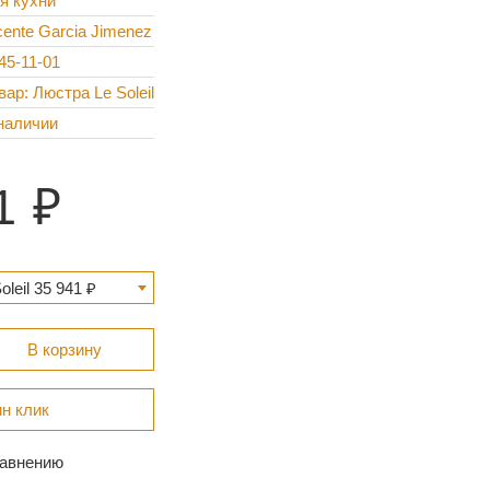
я кухни
cente Garcia Jimenez
45-11-01
вар: Люстра Le Soleil
наличии
1
leil 35 941 ₽