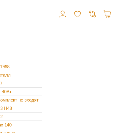
1968
талл
7
x 40Вт
комплект не входят
3 H48
2
x 140