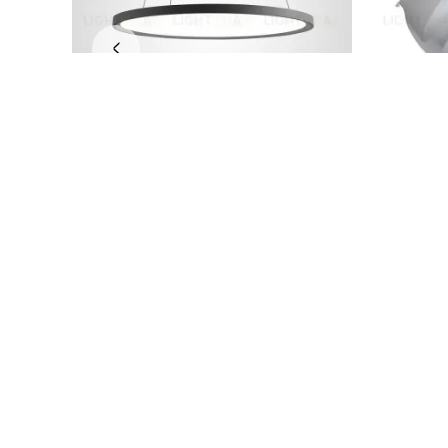
A
Подвесной светодиодный светильник E
Подвесной
sta
59 573
20 860
Дизайнерские Люстры
Светильники