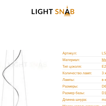
Артикул
LS
Материал
Ме
Тип цоколя
E2
Количество ламп
3 
Лампы
в 
Размеры
D6
Размер базы
D1
Длинна шнура
ma