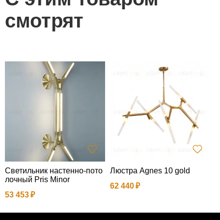
смотрят
Светильник настенно-пото
Люстра Agnes 10 gold
П
лочный Pris Minor
62 440
3
53 453