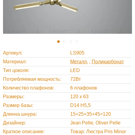
Артикул
LS905
Материал
Металл
,
Поликарбонат
Тип цоколя
LED
Потребляемая мощность
72Вт
Количество плафонов
6 плафонов
Размеры
120 x 63
Размер базы
D14 H5,5
Длинна шнура
15+25+35+45=120
Дизайнер
Jean Pelle, Oliver Pelle
Краткое описание
Товар: Люстра Pris Minor