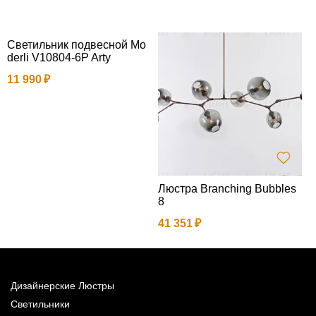
Светильник подвесной Mo
derli V10804-6P Arty
11 990
Люстра Branching Bubbles
Л
8
e
41 351
1
Дизайнерские Люстры
Светильники