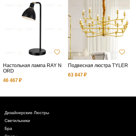
Настольная лампа RAY N
Подвесная люстра TYLER
Н
ORD
63 847
46 467
2
Дизайнерские Люстры
Светильники
Бра