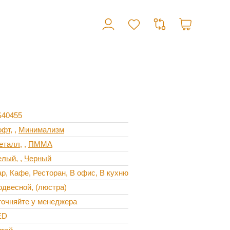
S40455
офт
,
Минимализм
еталл
,
ПММА
елый
,
Черный
р, Кафе, Ресторан, В офис, В кухню
одвесной, (люстра)
точняйте у менеджера
ED