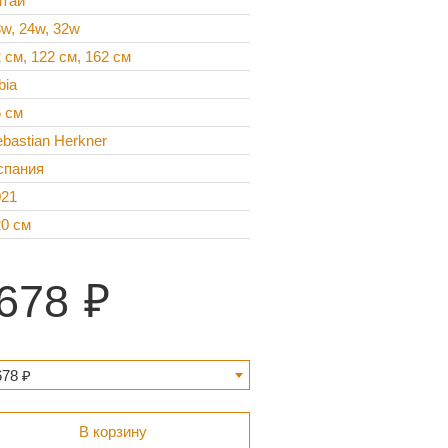
итай
w, 24w, 32w
 см, 122 см, 162 см
bia
6 см
bastian Herkner
спания
021
20 см
678
678 ₽