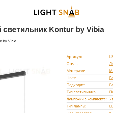
светильник Kontur by Vibia
 by Vibia
Артикул
L
Стиль
Л
Материал
М
Цвет
Б
Подходит
Ба
Тип светильника
П
Лампочки в комплекте
У
Тип лампы
L