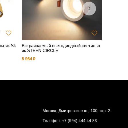
льник Sk
Встраиваемый светодиодный светильн
Торшер AR
ик STEEN CIRCLE
270 329
5 964
Москва, Дмитровское ш., 100, стр. 2
Телефон:
+7 (994) 444 44 83