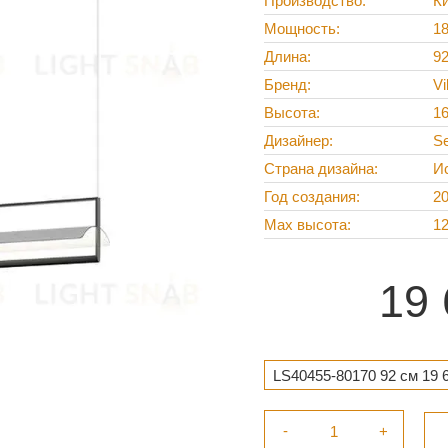
Производство
К
Мощность
18
Длина
92
Бренд
Vi
Высота
1
Дизайнер
Se
Страна дизайна
И
Год создания
2
Max высота
1
19 
LS40455-80170 92 см 19 