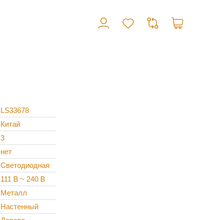
LS33678
Китай
3
нет
Светодиодная
111 В ~ 240 В
Металл
Настенный