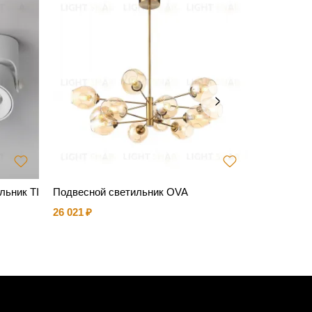
льник TI
Подвесной светильник OVA
Подвесной
26 021
80 868