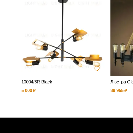
10004/6R Black
Люстра Old
5 000
89 955