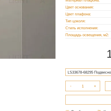
Материал плафона
Цвет основания
Цвет плафона
Тип цоколя
Стиль исполнения
Площадь освещения, м2
LS33678-68295 Подвесно
круглая, темное Дерево 1