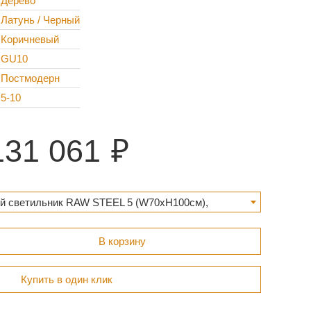
Дерево
Латунь / Черный
Коричневый
GU10
Постмодерн
5-10
131 061
й светильник RAW STEEL 5 (W70хH100см),
31 061 ₽