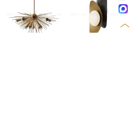
Потолочный дизайнерский
Потолочный дизайнерский
светильник Sputnik by West
светильник Halcyon (черны
Elm
й)
28 958
20 795