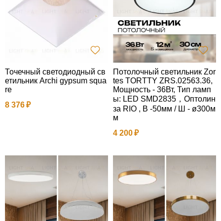
Точечный светодиодный св
Потолочный светильник Zor
етильник Archi gypsum squa
tes TORTTY ZRS.02563.36,
re
Мощность - 36Вт, Тип ламп
ы: LED SMD2835，Оптолин
8 376
за RIO , В -50мм / Ш - ø300м
м
4 200