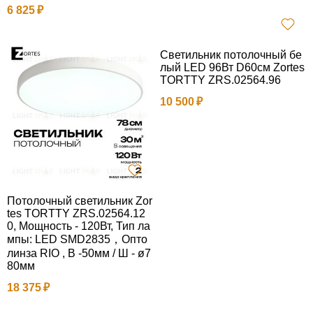
6 825
Светильник потолочный бе
лый LED 96Вт D60см Zortes
TORTTY ZRS.02564.96
10 500
Потолочный светильник Zor
tes TORTTY ZRS.02564.12
0, Мощность - 120Вт, Тип ла
мпы: LED SMD2835，Опто
линза RIO , В -50мм / Ш - ø7
80мм
18 375