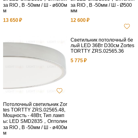
за RIO , В -50мм / Ш - ø600м
за RIO , В -50мм / Ш - Ø500
м
мм
13 650
12 600
Светильник потолочный бе
лый LED 36Вт D30см Zortes
TORTTY ZRS.02565.36
5 775
Потолочный светильник Zor
tes TORTTY ZRS.02565.48,
Мощность - 48Вт, Тип ламп
ы: LED SMD2835，Оптолин
за RIO , В -50мм / Ш - ø400м
м