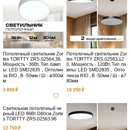
Потолочный светильник Zor
Потолочный светильник Zor
tes TORTTY ZRS.02564.36,
tes TORTTY ZRS.02563.12
Мощность - 36Вт, Тип ламп
0, Мощность - 120Вт, Тип ла
ы: LED SMD2835，Оптолин
мпы: LED SMD2835，Опто
за RIO , В -50мм / Ш - ø300м
линза RIO , В -50мм / Ш - ø7
м
80мм
3 850
19 250
Светильник потолочный че
рный LED 96Вт D60см Zorte
s TORTTY ZRS.02563.96
13 750