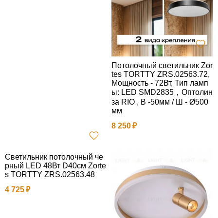
Потолочный светильник Zor
tes TORTTY ZRS.02563.72,
Мощность - 72Вт, Тип ламп
ы: LED SMD2835，Оптолин
за RIO , В -50мм / Ш - Ø500
мм
8 250
Светильник потолочный че
рный LED 48Вт D40см Zorte
s TORTTY ZRS.02563.48
4 725