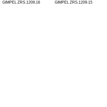
GIMPEL ZRS.1209.16
GIMPEL ZRS.1209.15
26 408
21 525
Потолочный светильник зол
Потолочный светильник зол
ото 72Вт LED D50см Zortes
ото 48Вт LED D40см Zortes
GABBY ZRS.90610.50
GABBY ZRS.90610.40
15 225
13 125