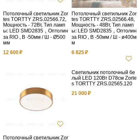
Потолочный светильник Zor
Потолочный светильник Zor
tes TORTTY ZRS.02566.72,
tes TORTTY ZRS.02566.48,
Мощность - 72Вт, Тип ламп
Мощность - 48Вт, Тип ламп
ы: LED SMD2835，Оптолин
ы: LED SMD2835，Оптолин
за RIO , В -50мм / Ш - Ø500
за RIO , В -50мм / Ш - ø400м
мм
м
12 600
6 825
Светильник потолочный бе
лый LED 120Вт D78см Zorte
s TORTTY ZRS.02565.120
21 000
Потолочный светильник Zor