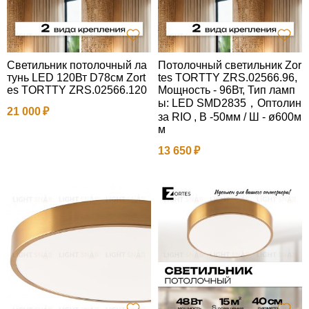
Светильник потолочный ла
Потолочный светильник Zor
тунь LED 120Вт D78см Zort
tes TORTTY ZRS.02566.96,
es TORTTY ZRS.02566.120
Мощность - 96Вт, Тип ламп
ы: LED SMD2835，Оптолин
21 000
за RIO , В -50мм / Ш - ø600м
м
13 650