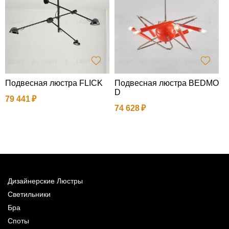
Подвесная люстра FLICK
Подвесная люстра BEDMO
Л
D
79 441
1
74 628
Дизайнерские Люстры
Светильники
Бра
Споты