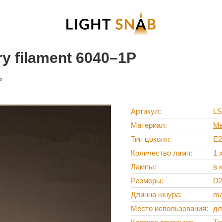
ry filament 6040–1P
P
Артикул
LS
Материал
Ме
Тип цоколя
E2
Количество ламп
1 
Лампы
в 
Размеры
D2
Длинна шнура
ma
Место использования
дл