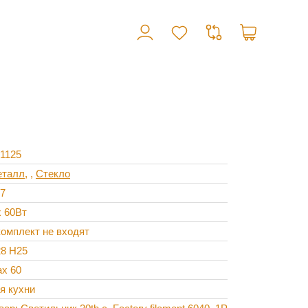
1125
талл
,
Стекло
7
x 60Вт
комплект не входят
8 H25
x 60
я кухни