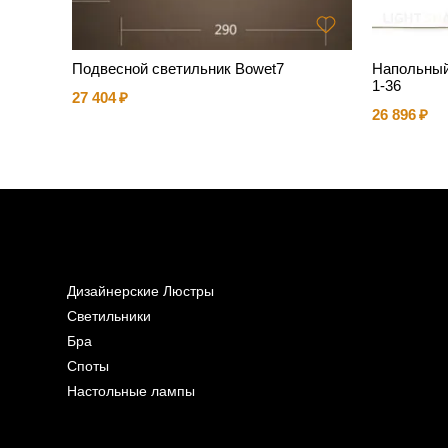
T163PL-
Подвесной светильник Bowet7
Напольный
1-36
27 404
26 896
Дизайнерские Люстры
Светильники
Бра
Споты
Настольные лампы