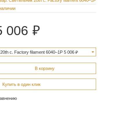
вар: Светильник 20th c. Factory filament 6040–1P
наличии
5 006
0th c. Factory filament 6040–1P 5 006 ₽