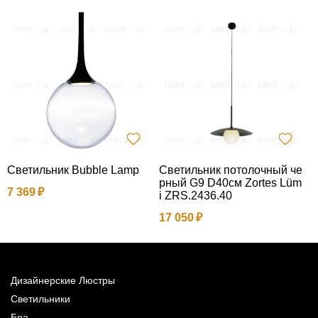
Светильник Bubble Lamp
Светильник потолочный че
П
рный G9 D40см Zortes Lüm
7 369
i ZRS.2436.40
2
17 050
Дизайнерские Люстры
Светильники
Бра