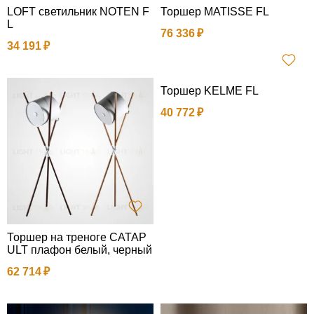
LOFT светильник NOTEN F
Торшер MATISSE FL
L
76 336
34 191
Торшер KELME FL
40 772
Торшер на треноге CATAP
ULT плафон белый, черный
62 714