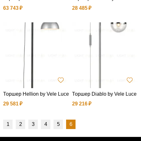
63 743
28 485
Торшер Hellion by Vele Luce
Торшер Diablo by Vele Luce
29 581
29 216
1
2
3
4
5
6