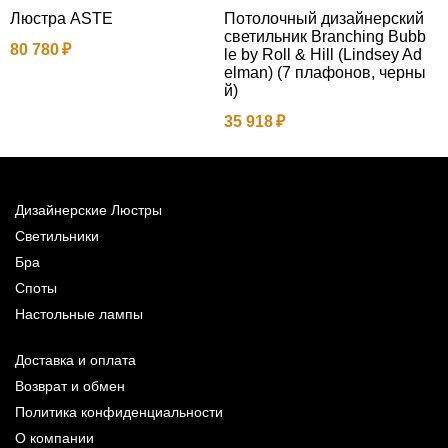
Люстра ASTE
Потолочный дизайнерский
Н
светильник Branching Bubb
с
80 780
le by Roll & Hill (Lindsey Ad
l
elman) (7 плафонов, черны
й)
2
35 918
Дизайнерские Люстры
Светильники
Бра
Споты
Настольные лампы
Доставка и оплата
Возврат и обмен
Политика конфиденциальности
О компании