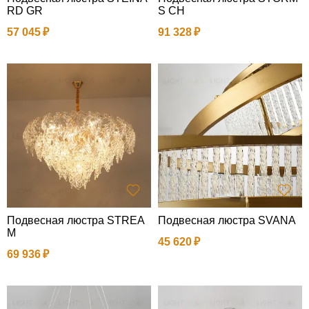
RD GR
S CH
57 045
91 328
Подвесная люстра STREA
Подвесная люстра SVANA
M
45 620
69 936