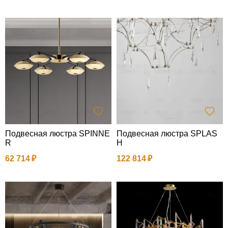
Подвесная люстра SPINNE
Подвесная люстра SPLAS
R
H
62 714
122 814