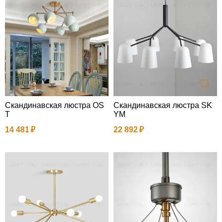
Скандинавская люстра OS
Скандинавская люстра SK
T
YM
14 481
22 892