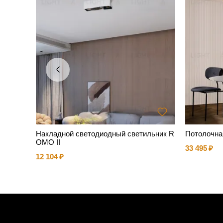
Накладной светодиодный светильник R
Потолочна
OMO II
33 495
12 104