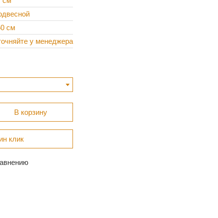
7 см
одвесной
50 см
точняйте у менеджера