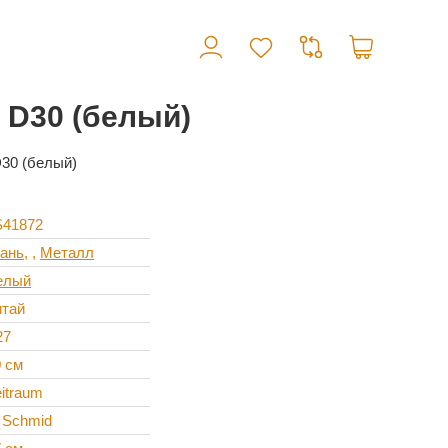
 D30 (белый)
D30 (белый)
S41872
кань
,
Металл
елый
итай
27
0 см
itraum
 Schmid