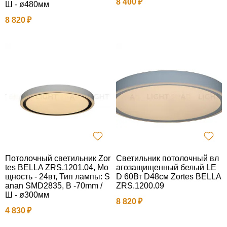
8 400
Ш - ø480мм
8 820
Потолочный светильник Zor
Светильник потолочный вл
tes BELLA ZRS.1201.04, Мо
агозащищенный белый LE
щность - 24вт, Тип лампы: S
D 60Вт D48см Zortes BELLA
anan SMD2835, В -70mm /
ZRS.1200.09
Ш - ø300мм
8 820
4 830