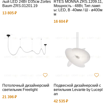
лый LED 24Вт D35см Zortes
RTES MONNA ZRS.1209.11,
Baum ZRS.01201.19
Мощность - 48Вт, Тип ламп
ы: LED, В -40мм / Ш - ø400м
13 805
м
16 604
Потолочный дизайнерский
Подвесной дизайнерский с
светильник Freelight
ветильник Levante by Lucepl
an
21 396
42 535