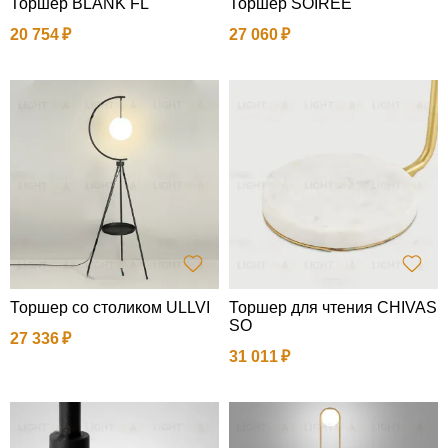
Торшер BLANK FL
Торшер SOIREE
20 754
27 060
Торшер со столиком ULLVI
Торшер для чтения CHIVAS
SO
27 336
31 011