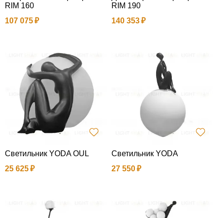
RIM 160
RIM 190
107 075
140 353
Светильник YODA OUL
Светильник YODA
25 625
27 550