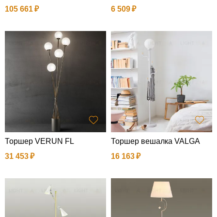
105 661
6 509
Торшер VERUN FL
Торшер вешалка VALGA
31 453
16 163