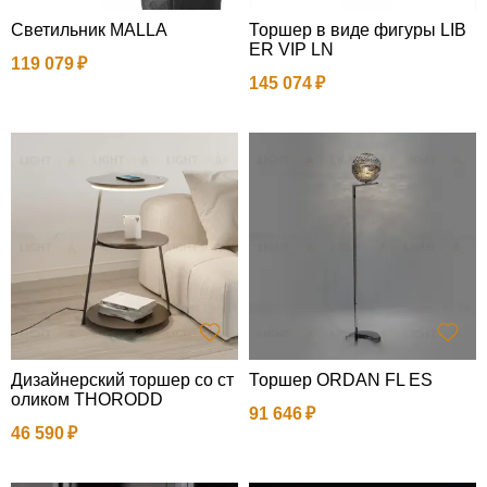
Светильник MALLA
Торшер в виде фигуры LIB
ER VIP LN
119 079
145 074
Дизайнерский торшер со ст
Торшер ORDAN FL ES
оликом THORODD
91 646
46 590