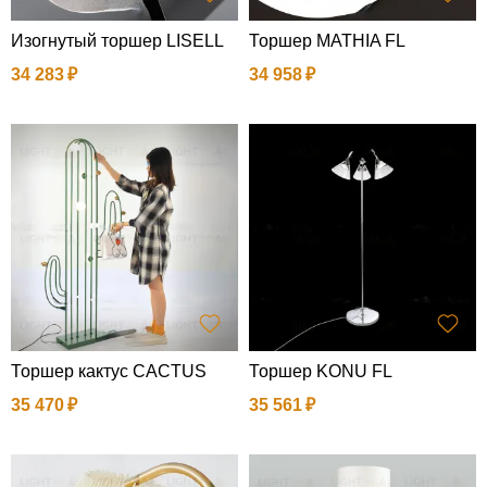
Изогнутый торшер LISELL
Торшер MATHIA FL
34 283
34 958
Торшер кактус CACTUS
Торшер KONU FL
35 470
35 561