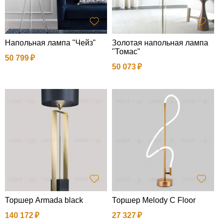
Напольная лампа "Чейз"
Золотая напольная лампа
"Томас"
50 799
50 073
Торшер Armada black
Торшер Melody C Floor
140 172
27 327