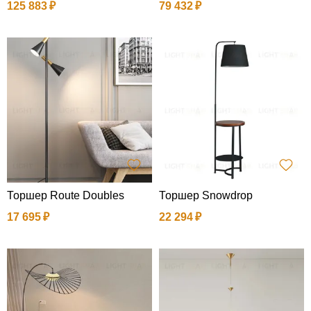
125 883
79 432
Торшер Route Doubles
Торшер Snowdrop
17 695
22 294