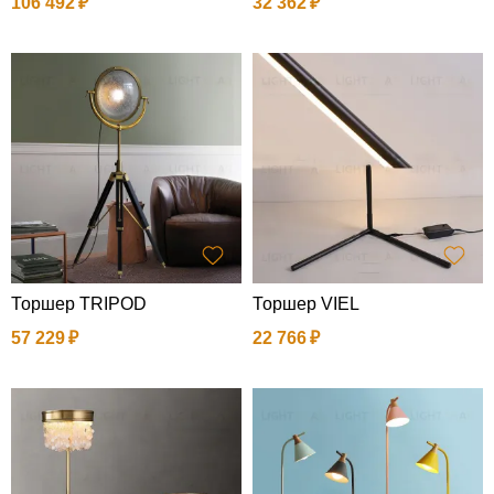
106 492
32 362
Торшер TRIPOD
Торшер VIEL
57 229
22 766