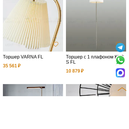
Торшер VARNA FL
Торшер с 1 плафоном KLO
S FL
35 561
10 879