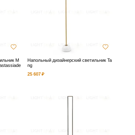
тильник M
Напольный дизайнерский светильник Ta
nastassiade
ng
25 607