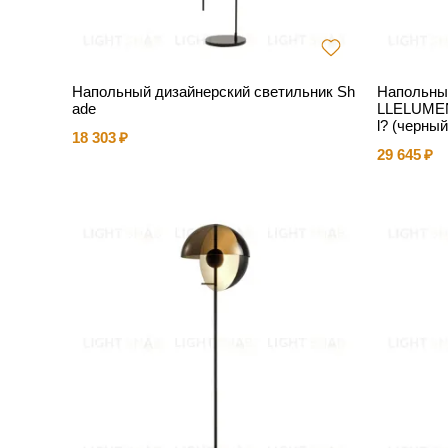
Напольный дизайнерский светильник Sh
Напольный
ade
LLELUMEN 
l? (черный
18 303
29 645