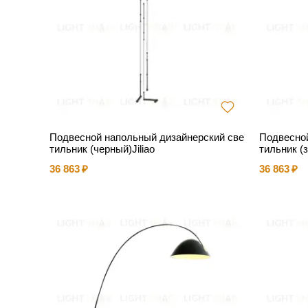
Подвесной напольный дизайнерский све
Подвесной
тильник (черный)Jiliao
тильник (
36 863
36 863