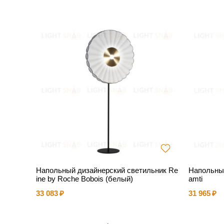
Напольный дизайнерский светильник Re
Напольный
ine by Roche Bobois (белый)
amti
33 083
31 965