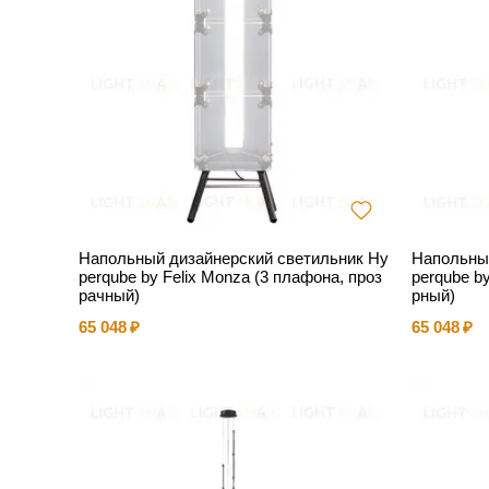
Напольный дизайнерский светильник Hy
Напольный
perqube by Felix Monza (3 плафона, проз
perqube b
рачный)
рный)
65 048
65 048