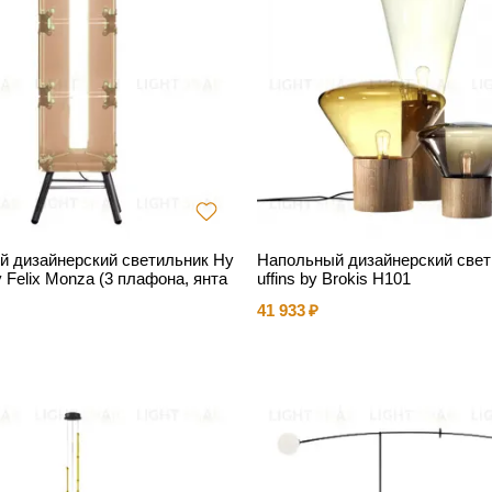
 дизайнерский светильник Hy
Напольный дизайнерский све
y Felix Monza (3 плафона, янта
uffins by Brokis H101
41 933