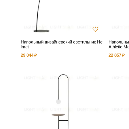
Напольный дизайнерский светильник He
Напольны
lmet
Athletic Mo
29 044
22 857