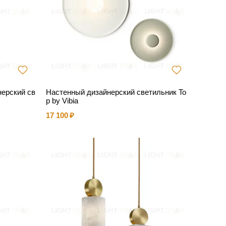
нерский св
Настенный дизайнерский светильник To
p by Vibia
17 100