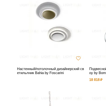
Настенный/потолочный дизайнерский св
Подвесной
етильлник Bahia by Foscarini
oy by Bo
18 818