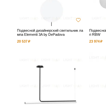
Подвесной дизайнерский светильник ла
Подвесной
мпа Elementi 3A by DePadova
ri RBW
20 537
23 974