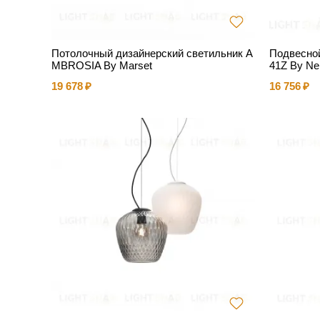
Потолочный дизайнерский светильник A
Подвесной
MBROSIA By Marset
41Z By N
19 678
16 756