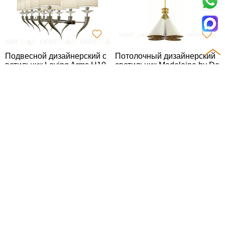
Подвесной дизайнерский с
Потолочный дизайнерский
ветильник Loving Arms H10
светильник Madeleine by De
by Ilfary
lightfull (белый)
Подвесной дизайнерский с
Подвесной дизайнерский с
ветильник Magma by Tala
ветильник Manto by Axolight