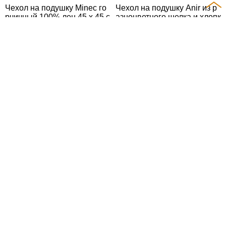
Чехол на подушку Minec го
Чехол на подушку Anir из р
рчичный 100% лен 45 x 45 с
азноцветного шелка и хлопк
м
а 45 x 45 см
5 990
11 990
Чехол для подушки Akla с э
Samit Чехол на подушку из
ффектом меха 40 x 60 см
100% хлопкового бархата с
горчичными полосками 45 x
8 990
45 см
8 990