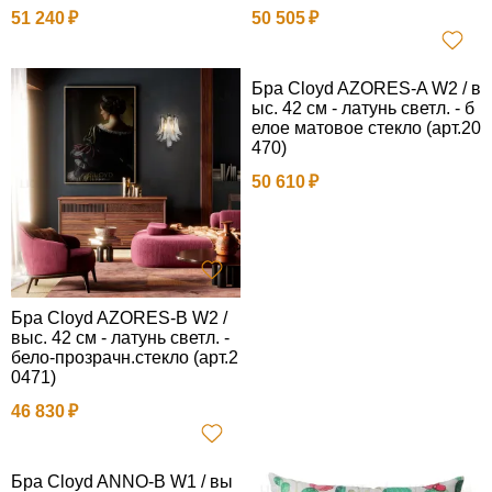
51 240
50 505
Бра Cloyd AZORES-A W2 / в
ыс. 42 см - латунь светл. - б
елое матовое стекло (арт.20
470)
50 610
Бра Cloyd AZORES-B W2 /
выс. 42 см - латунь светл. -
бело-прозрачн.стекло (арт.2
0471)
46 830
Бра Cloyd ANNO-B W1 / вы