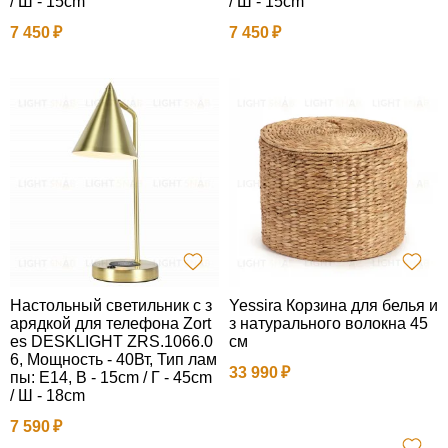
/ Ш - 15cm
/ Ш - 15cm
7 450
7 450
Настольный светильник с з
Yessira Корзина для белья и
арядкой для телефона Zort
з натурального волокна 45
es DESKLIGHT ZRS.1066.0
см
6, Мощность - 40Вт, Тип лам
33 990
пы: E14, В - 15cm / Г - 45cm
/ Ш - 18cm
7 590