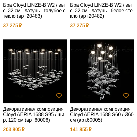
Бра Cloyd LINZE-B W2 / вы
Бра Cloyd LINZE-B W2 / вы
с. 32 см - латунь - голубое с
с. 32 см - латунь - белое сте
текло (арт.20483)
кло (арт.20482)
37 275
37 275
Декоративная композиция
Декоративная композиция
Cloyd AERIA 1688 S95 / ши
Cloyd AERIA 1688 S60 / Ø60
р. 120 см (арт.60006)
см (арт.60005)
203 805
141 855