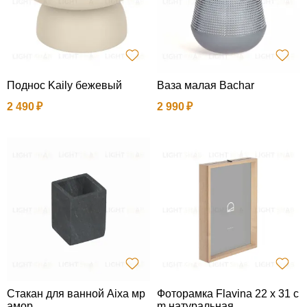
Поднос Kaily бежевый
Ваза малая Bachar
2 490
2 990
Стакан для ванной Aixa мр
Фоторамка Flavina 22 x 31 c
амор
m натуральная