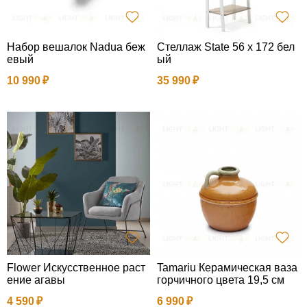
Набор вешалок Nadua беж
Стеллаж State 56 х 172 бел
евый
ый
10 990
35 990
Flower Искусственное раст
Tamariu Керамическая ваза
ение агавы
горчичного цвета 19,5 см
4 590
6 990