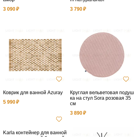
3 090
3 790
Коврик для ванной Azuray
Круглая вельветовая подуш
ка на стул Sora розовая 35
5 990
см
3 890
Karla контейнер для ванной