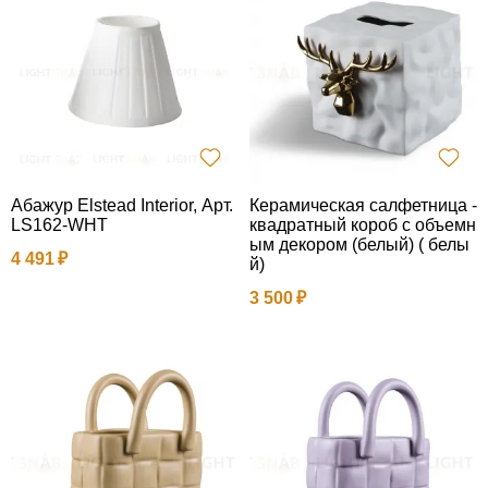
Абажур Elstead Interior, Арт.
Керамическая салфетница -
LS162-WHT
квадратный короб с объемн
ым декором (белый) ( белы
4 491
й)
3 500