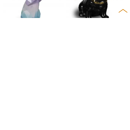
Большая статуэтка - столик,
Дизайнерская статуэтка - бу
заяц с подносом для мелоч
льдог (черный) ( черный)
ей (сиреневый, голубой) (си
6 500
реневый, голубой)
9 000