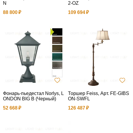
N
2-OZ
88 800
109 694
Фонарь-пьедестал Norlys, L
Торшер Feiss, Арт. FE-GIBS
ONDON BIG B (Черный)
ON-SWFL
52 668
126 487