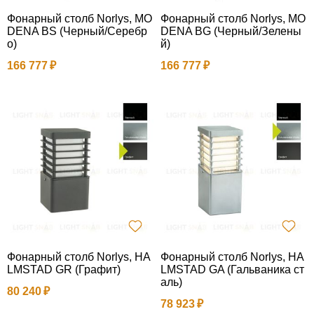
Фонарный столб Norlys, MO
Фонарный столб Norlys, MO
DENA BS (Черный/Серебр
DENA BG (Черный/Зелены
о)
й)
166 777
166 777
Фонарный столб Norlys, HA
Фонарный столб Norlys, HA
LMSTAD GR (Графит)
LMSTAD GA (Гальваника ст
аль)
80 240
78 923