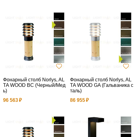
Фонарный столб Norlys, AL
Фонарный столб Norlys, AL
TA WOOD BC (Черный/Мед
TA WOOD GA (Гальваника с
ь)
таль)
96 563
86 955