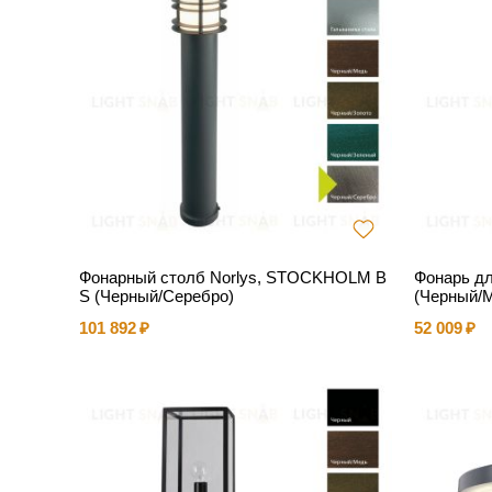
Фонарный столб Norlys, STOCKHOLM B
Фонарь д
S (Черный/Серебро)
(Черный/
101 892
52 009