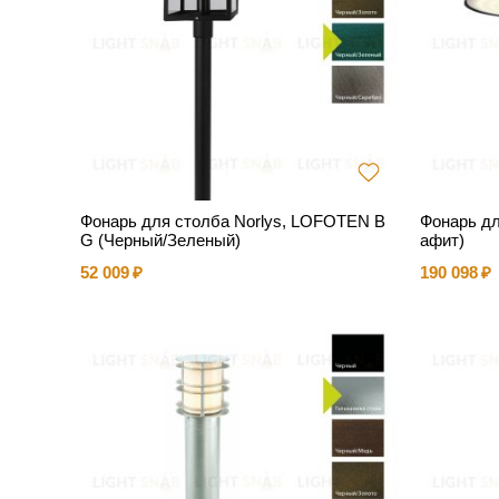
Фонарь для столба Norlys, LOFOTEN B
Фонарь дл
G (Черный/Зеленый)
афит)
52 009
190 098