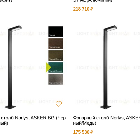
218 710
столб Norlys, ASKER BG (Чер
Фонарный столб Norlys, ASKE
ный)
ный/Медь)
175 530