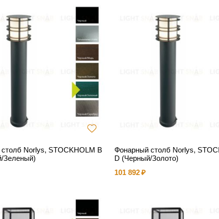
 столб Norlys, STOCKHOLM B
Фонарный столб Norlys, ST
й/Зеленый)
D (Черный/Золото)
101 892