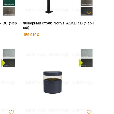
R BC (Чер
Фонарный столб Norlys, ASKER B (Черн
ый)
159 919