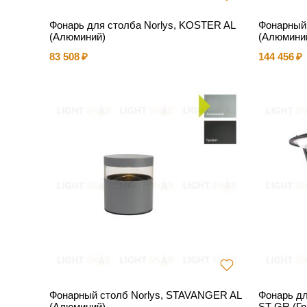
Фонарь для столба Norlys, KOSTER AL
Фонарный
(Алюминий)
(Алюмини
83 508
144 456
Фонарный столб Norlys, STAVANGER AL
Фонарь д
(Алюминий)
ST GR (Гр