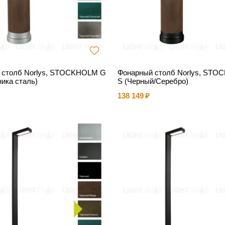
 столб Norlys, STOCKHOLM G
Фонарный столб Norlys, ST
ника сталь)
S (Черный/Серебро)
138 149