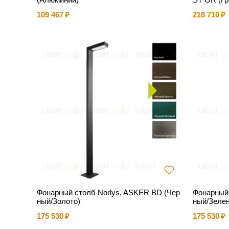
109 467
218 710
Фонарный столб Norlys, ASKER BD (Чер
Фонарный 
ный/Золото)
ный/Зеле
175 530
175 530