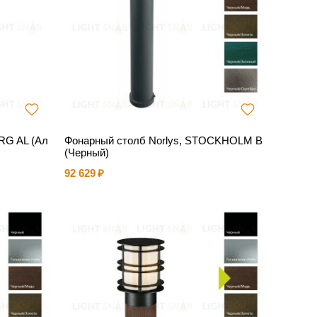
RG AL (Ал
Фонарный столб Norlys, STOCKHOLM B
(Черный)
92 629