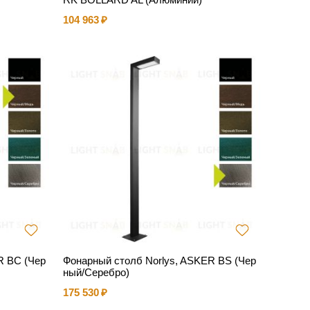
104 963
R BC (Чер
Фонарный столб Norlys, ASKER BS (Чер
ный/Серебро)
175 530