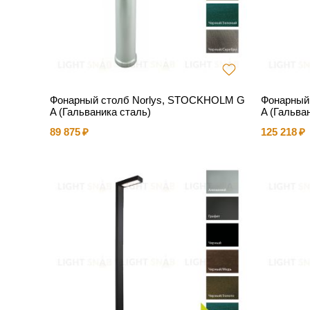
Фонарный столб Norlys, STOCKHOLM G
Фонарный
A (Гальваника сталь)
A (Гальва
89 875
125 218