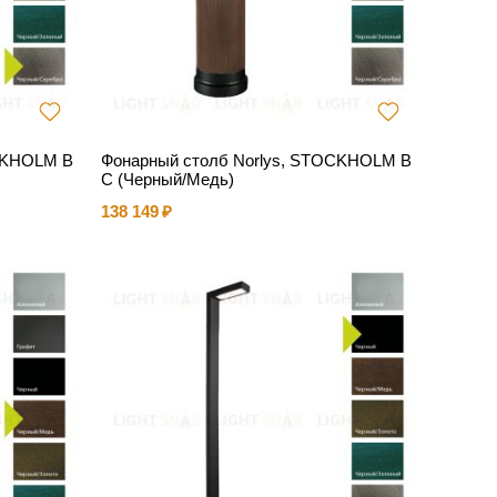
OCKHOLM B
Фонарный столб Norlys, STOCKHOLM B
C (Черный/Медь)
138 149