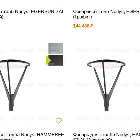
 столб Norlys, EGERSUND AL
Фонарный столб Norlys, EG
й)
(Графит)
144 456
ля столба Norlys, HAMMERFE
Фонарь для столба Norlys, 
афит)
ST AL (Алюминий)