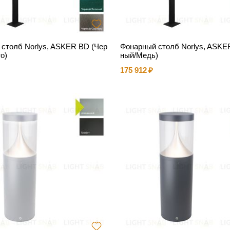
столб Norlys, ASKER BD (Чер
Фонарный столб Norlys, ASKE
о)
ный/Медь)
175 912