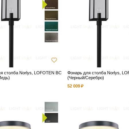
ля столба Norlys, LOFOTEN BC
Фонарь для столба Norlys, L
Медь)
(Черный/Серебро)
52 009