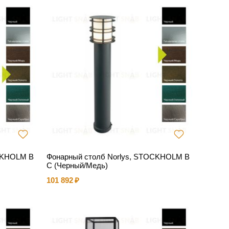
OCKHOLM B
Фонарный столб Norlys, STOCKHOLM B
C (Черный/Медь)
101 892